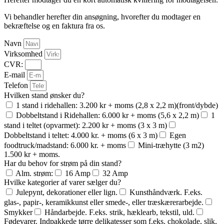
Vi behandler herefter din ansøgning, hvorefter du modtager en
bekræftelse og en faktura fra os.
Navn
Virksomhed
CVR:
E-mail
Telefon
Hvilken stand ønsker du?
1 stand i ridehallen: 3.200 kr + moms (2,8 x 2,2 m)(front/dybde)
Dobbeltstand i Ridehallen: 6.000 kr + moms (5,6 x 2,2 m)
1
stand i teltet (opvarmet): 2.200 kr + moms (3 x 3 m)
Dobbeltstand i teltet: 4.000 kr. + moms (6 x 3 m)
Egen
foodtruck/madstand: 6.000 kr. + moms
Mini-træhytte (3 m2)
1.500 kr + moms.
Har du behov for strøm på din stand?
Alm. strøm:
16 Amp
32 Amp
Hvilke kategorier af varer sælger du?
Julepynt, dekorationer eller lign.
Kunsthåndværk. F.eks.
glas-, papir-, keramikkunst eller smede-, eller træskærerarbejde.
Smykker
Håndarbejde. F.eks. strik, hæklearb, tekstil, uld.
Fødevarer. Indpakkede tørre delikatesser som f.eks. chokolade, slik,