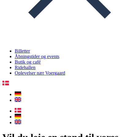
Billetter
Åbningstider og events
Butik og café
Ridehallen
Oplevelser nær Voergaard​