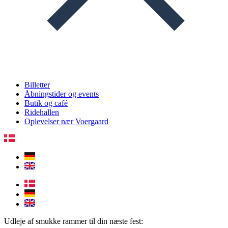
Billetter
Åbningstider og events
Butik og café
Ridehallen
Oplevelser nær Voergaard​
Udleje af smukke rammer til din næste fest: