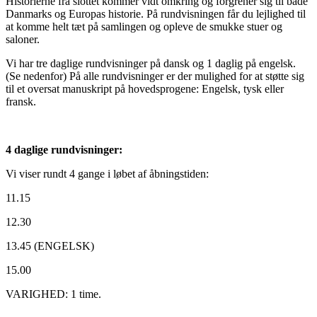
Historierne fra slottet kommer vidt omkring og forgrener sig til både
Danmarks og Europas historie. På rundvisningen får du lejlighed til
at komme helt tæt på samlingen og opleve de smukke stuer og
saloner.
Vi har tre daglige rundvisninger på dansk og 1 daglig på engelsk.
(Se nedenfor) På alle rundvisninger er der mulighed for at støtte sig
til et oversat manuskript på hovedsprogene: Engelsk, tysk eller
fransk.
4 daglige rundvisninger:
Vi viser rundt 4 gange i løbet af åbningstiden:
11.15
12.30
13.45 (ENGELSK)
15.00
VARIGHED: 1 time.