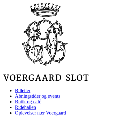
Videre
til
indhold
Billetter
Åbningstider og events
Butik og café
Ridehallen
Oplevelser nær Voergaard​