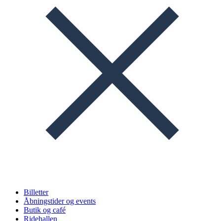
Billetter
Åbningstider og events
Butik og café
Ridehallen